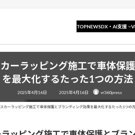
TOP
NEWS
DX・AI支援
スカーラッピング施工で車体保護
を最大化するたった1つの方法
最
2025年4月16日
2025年4月16日
vr360press
終
更
新
日
スカーラッピング施工で車体保護とブランディング効果を最大化するたった1つの
時
:
ーラッピング施工で車体保護とブラ