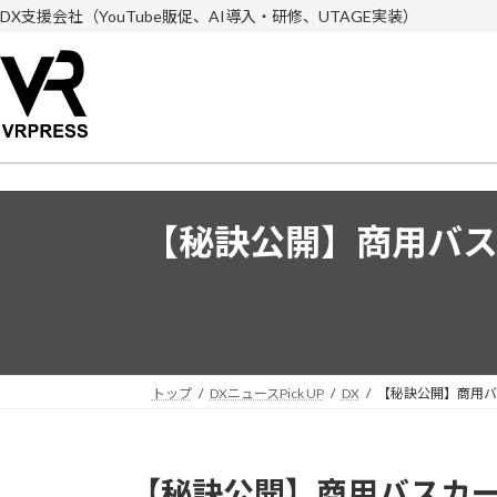
コ
ナ
DX支援会社（YouTube販促、AI導入・研修、UTAGE実装）
ン
ビ
テ
ゲ
ン
ー
ツ
シ
へ
ョ
ス
ン
キ
に
ッ
移
【秘訣公開】商用バ
プ
動
トップ
DXニュースPick UP
DX
【秘訣公開】商用バ
【秘訣公開】商用バスカ